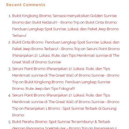
Recent Comments
Bukit Kingkong Bromo: Sensasi menyaksikan Golden Sunrise
Bromo dari Bukit Kedaluh! - Bromo Trip
on
Bukit Cinta Bromo:
Panduan Lengkap Spot Sunrise, Lokasi, dan Paket Jeep Bromo
Terbaru!
Bukit Cinta Bromo: Panduan Lengkap Spot Sunrise, Lokasi, dan
Paket Jeep Bromo Terbaru! - Bromo Trip
on
Seruni Point Bromo
(Pananjakan 2): Lokasi, Rute, dan Tips Menikmati sunrise di The
Great Wall of Bromo Sunrise
Seruni Point Bromo (Pananjakan 2): Lokasi, Rute, dan Tips
Menikmati sunrise di The Great Wall of Bromo Sunrise - Bromo
Trip
on
Bukit Kingkong Bromo: Panduan Lengkap Sunrise
Bromo, Rute Jeep dan Tips Fotografi!
Seruni Point Bromo (Pananjakan 2): Lokasi, Rute, dan Tips
Menikmati sunrise di The Great Wall of Bromo Sunrise - Bromo
Trip
on
Pananjakan 1 Bromo : Spot Sunrise Terbaik di Gunung
Bromo
Bukit Perahu Bromo: Spot Sunrise Tersembunyi & Terbaik
dengan Panorama Spektakuler - Bromo Trip
on
Pananjakan 1