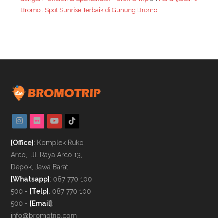
Bromo : Spot Sunrise Terbaik di Gunung Bromo
[Office]
: Komplek Ruko
Arco, Jl. Raya Arco 13,
Depok, Jawa Barat
[Whatsapp]
:
087 770 100
500
-
[Telp]
: 087 770 100
500 -
[Email]
:
info@bromotrip.com