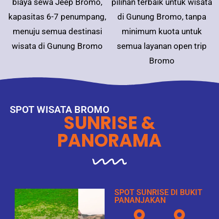
biaya sewa Jeep Bromo,
pilihan terbaik untuk wisata
kapasitas 6-7 penumpang,
di Gunung Bromo, tanpa
menuju semua destinasi
minimum kuota untuk
wisata di Gunung Bromo
semua layanan open trip
Bromo
SPOT WISATA BROMO
SUNRISE &
PANORAMA
SPOT SUNRISE DI BUKIT
PANANJAKAN