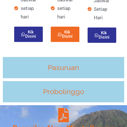
Jadwal
setiap
setiap
Setiap
hari
hari
Hari
Kik
Kik
Kik
Disini
Disini
Disini
Pasuruan
Probolinggo