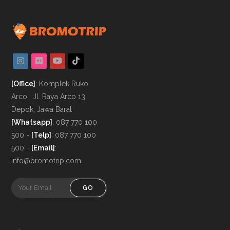
[Office]
: Komplek Ruko
Arco, Jl. Raya Arco 13,
Depok, Jawa Barat
[Whatsapp]
:
087 770 100
500
-
[Telp]
: 087 770 100
500 -
[Email]
:
info@bromotrip.com
GO