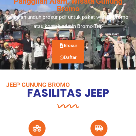
Panggilan Alam, Wisata Gunung
Bromo
Silahkan unduh brosur pdf untuk paket wisata Bromo,
atau kontak admin Bromo Trip
Brosur
Daftar
JEEP GUNUNG BROMO
FASILITAS JEEP