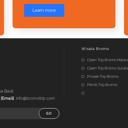
Learn more
Wisata Bromo
Open Trip Bromo Mala
Open Trip Bromo Surab
Private Trip Bromo
Piknik Trip Bromo
a Barat
-
[Email]
: info@bromotrip.com
GO