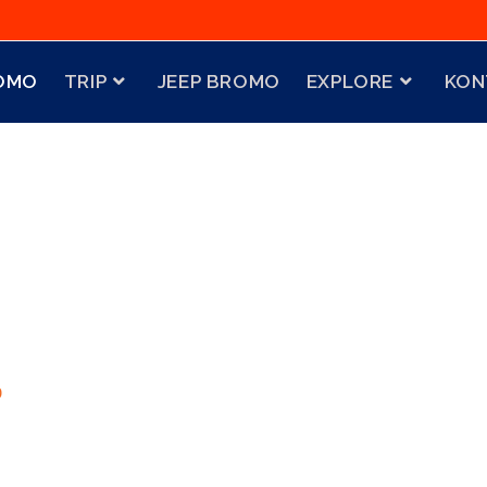
OMO
TRIP
JEEP BROMO
EXPLORE
KON
P
A
O