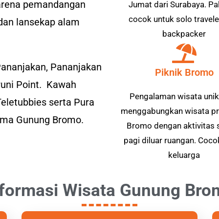
karena pemandangan
Jumat dari Surabaya. Pak
cocok untuk solo travele
 dan lansekap alam
backpacker
 Pananjakan, Pananjakan
Piknik Bromo
eruni Point. Kawah
Pengalaman wisata unik
Teletubbies serta Pura
menggabungkan wisata pri
rama Gunung Bromo.
Bromo dengan aktivitas 
pagi diluar ruangan. Coco
keluarga
nformasi Wisata Gunung Bro