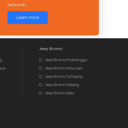
paripurna…
Learn more
Jeep Bromo
ng
Jeep Bromo Probolinggo
aya
Jeep Bromo Pasuruan
Jeep Bromo Tumpang
Jeep Bromo Malang
Jeep Bromo Batu