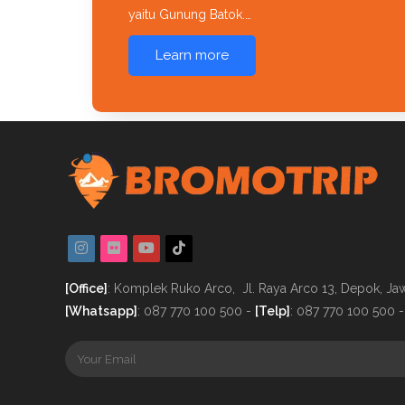
yaitu Gunung Batok.…
Learn more
[Office]
: Komplek Ruko Arco, Jl. Raya Arco 13, Depok, Jaw
[Whatsapp]
:
087 770 100 500
-
[Telp]
: 087 770 100 500 