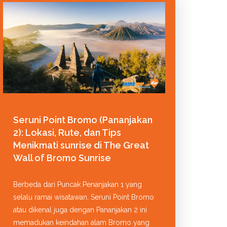
Seruni Point Bromo (Pananjakan
2): Lokasi, Rute, dan Tips
Menikmati sunrise di The Great
Wall of Bromo Sunrise
Berbeda dari Puncak Penanjakan 1 yang
selalu ramai wisatawan, Seruni Point Bromo
atau dikenal juga dengan Pananjakan 2 ini
memadukan keindahan alam Bromo yang