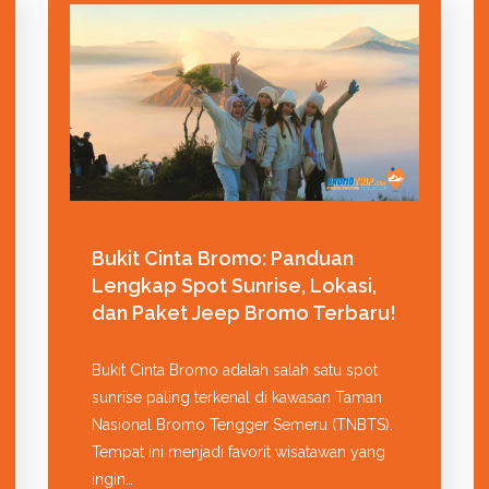
Bukit Cinta Bromo: Panduan
Lengkap Spot Sunrise, Lokasi,
dan Paket Jeep Bromo Terbaru!
Bukit Cinta Bromo adalah salah satu spot
sunrise paling terkenal di kawasan Taman
Nasional Bromo Tengger Semeru (TNBTS).
Tempat ini menjadi favorit wisatawan yang
ingin…