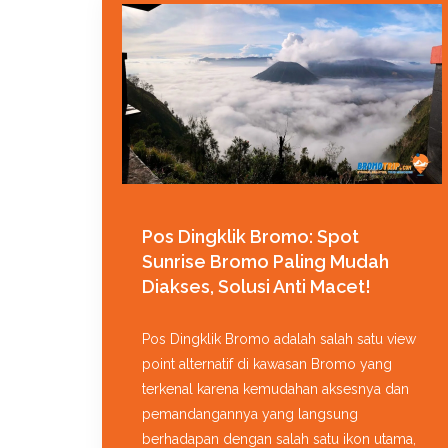
Pos Dingklik Bromo: Spot
Sunrise Bromo Paling Mudah
Diakses, Solusi Anti Macet!
Pos Dingklik Bromo adalah salah satu view
point alternatif di kawasan Bromo yang
terkenal karena kemudahan aksesnya dan
pemandangannya yang langsung
berhadapan dengan salah satu ikon utama,