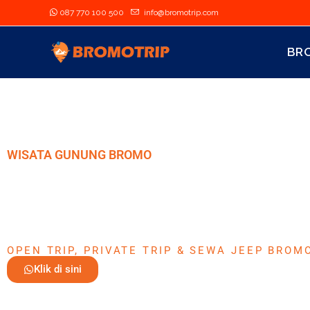
087 770 100 500
info@bromotrip.com
BR
WISATA GUNUNG BROMO
BROMOTRI
SUNRISE & PANORAM
OPEN TRIP, PRIVATE TRIP & SEWA JEEP BROM
Klik di sini